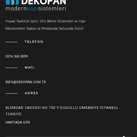
İnşaat Taahhüt İşleri, Ofis Bölme Sistemleri ve Yapı
Malzemeleri Toptan ve Perakende Satışında Öncü!
TELEFON
0216 365 3099
MAIL
INFO@DEKOPAN.COM.TR
ADRES
ALEMDAĞ CADDESI NO:750 Y.DUDULLU ÜMRANIYE İSTANBUL
TÜRKIYE
HARITADA GÖR