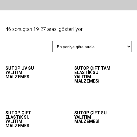
46 sonuçtan 19-27 arası gösteriliyor
SUTOP UV SU
SUTOP ÇIFT TAM
YALITIM
ELASTIK SU
MALZEMESI
YALITIM
MALZEMESI
SUTOP ÇIFT
SUTOP ÇIFT SU
ELASTIK SU
YALITIM
YALITIM
MALZEMESI
MALZEMESI