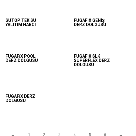
SUTOP TEK SU
FUGAFIX GENIŞ
YALITIM HARCI
DERZ DOLGUSU
FUGAFIX POOL
FUGAFIX SLK
DERZ DOLGUSU
SUPERFLEX DERZ
DOLGUSU
FUGAFIX DERZ
DOLGUSU
←
1
2
3
4
5
6
→