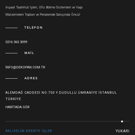
İnşaat Taahhüt İşleri, Ofis Bölme Sistemleri ve Yapı
Malzemeleri Toptan ve Perakende Satışında Öncü!
TELEFON
0216 365 3099
MAIL
INFO@DEKOPAN.COM.TR
ADRES
ALEMDAĞ CADDESI NO:750 Y.DUDULLU ÜMRANIYE İSTANBUL
TÜRKIYE
HARITADA GÖR
AKLISELIM KREATIF İŞLER
YUKARI