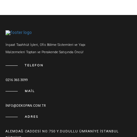
İnşaat Taahhüt İşleri, Ofis Bölme Sistemleri ve Yapı
Malzemeleri Toptan ve Perakende Satışında Öncü!
TELEFON
0216 365 3099
MAIL
INFO@DEKOPAN.COM.TR
ADRES
ALEMDAĞ CADDESI NO:750 Y.DUDULLU ÜMRANIYE İSTANBUL