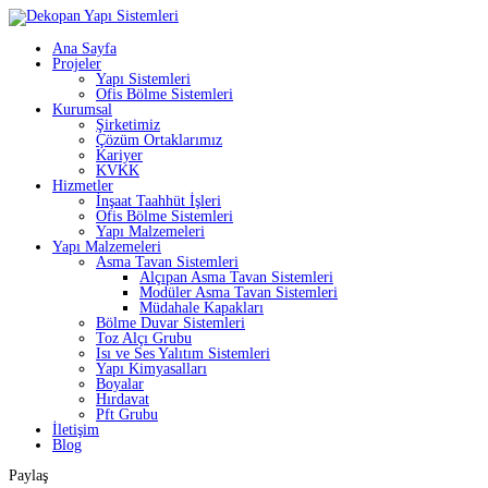
Ana Sayfa
Projeler
Yapı Sistemleri
Ofis Bölme Sistemleri
Kurumsal
Şirketimiz
Çözüm Ortaklarımız
Kariyer
KVKK
Hizmetler
İnşaat Taahhüt İşleri
Ofis Bölme Sistemleri
Yapı Malzemeleri
Yapı Malzemeleri
Asma Tavan Sistemleri
Alçıpan Asma Tavan Sistemleri
Modüler Asma Tavan Sistemleri
Müdahale Kapakları
Bölme Duvar Sistemleri
Toz Alçı Grubu
Isı ve Ses Yalıtım Sistemleri
Yapı Kimyasalları
Boyalar
Hırdavat
Pft Grubu
İletişim
Blog
Paylaş