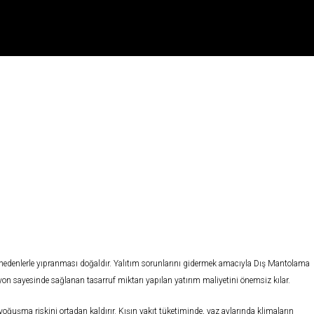
ROJELER
KURUMSAL
HIZMETLER
YAPI MALZEMELERI
İLETI
 nedenlerle yıpranması doğaldır. Yalıtım sorunlarını gidermek amacıyla Dış Mantolama
yon sayesinde sağlanan tasarruf miktarı yapılan yatırım maliyetini önemsiz kılar.
 yoğuşma riskini ortadan kaldırır. Kışın yakıt tüketiminde, yaz aylarında klimaların