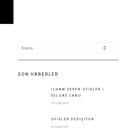
ŞIM
BLOG
SON HABERLER
İLHAM VEREN OFISLER /
SELGAS CANO
20 Şubat 2022
OFISLER
DEĞIŞIYOR
16 Şubat 2022