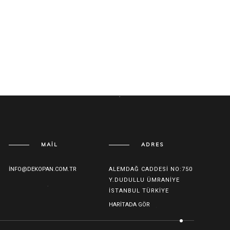
MAIL
ADRES
INFO@DEKOPAN.COM.TR
ALEMDAĞ CADDESI NO:750
Y.DUDULLU ÜMRANIYE
İSTANBUL TÜRKIYE
HARITADA GÖR