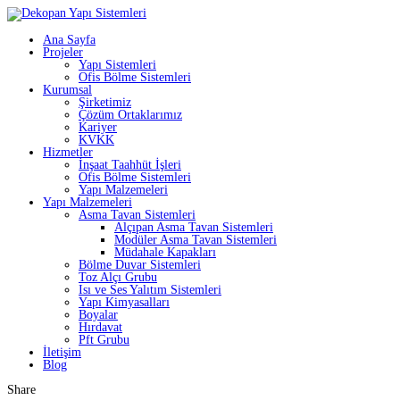
Ana Sayfa
Projeler
Yapı Sistemleri
Ofis Bölme Sistemleri
Kurumsal
Şirketimiz
Çözüm Ortaklarımız
Kariyer
KVKK
Hizmetler
İnşaat Taahhüt İşleri
Ofis Bölme Sistemleri
Yapı Malzemeleri
Yapı Malzemeleri
Asma Tavan Sistemleri
Alçıpan Asma Tavan Sistemleri
Modüler Asma Tavan Sistemleri
Müdahale Kapakları
Bölme Duvar Sistemleri
Toz Alçı Grubu
Isı ve Ses Yalıtım Sistemleri
Yapı Kimyasalları
Boyalar
Hırdavat
Pft Grubu
İletişim
Blog
Share