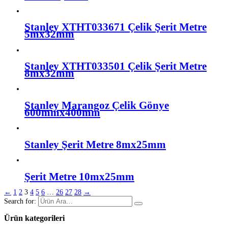
Stanley XTHT033671 Çelik Şerit Metre
5mx32mm
Stanley XTHT033501 Çelik Şerit Metre
8mx32mm
Stanley Marangoz Çelik Gönye
600mmx400mm
Stanley Şerit Metre 8mx25mm
Şerit Metre 10mx25mm
←
1
2
3
4
5
6
…
26
27
28
→
Search for:
Ürün kategorileri