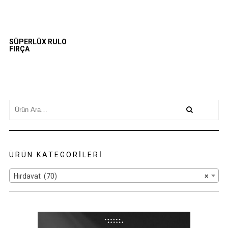
SÜPERLÜX RULO
FIRÇA
Search
for:
ÜRÜN KATEGORILERI
Hırdavat (70)
×