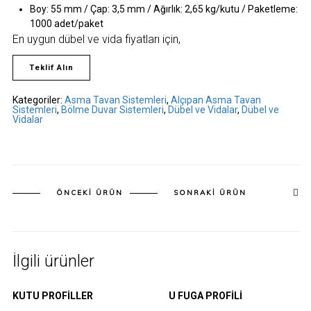
Boy: 55 mm / Çap: 3,5 mm / Ağırlık: 2,65 kg/kutu / Paketleme:
1000 adet/paket
En uygun dübel ve vida fiyatları için,
Teklif Alın
Kategoriler:
Asma Tavan Sistemleri
,
Alçıpan Asma Tavan
Sistemleri
,
Bölme Duvar Sistemleri
,
Dübel ve Vidalar
,
Dübel ve
Vidalar
ÖNCEKI ÜRÜN
SONRAKI ÜRÜN
İlgili ürünler
KUTU PROFILLER
U FUGA PROFILI