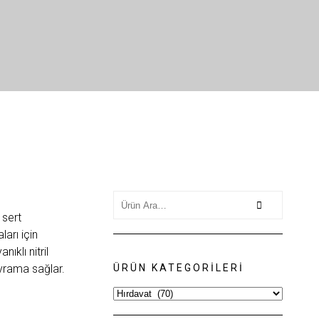
Search
for:
 sert
ları için
ıklı nitril
vrama sağlar.
ÜRÜN KATEGORILERI