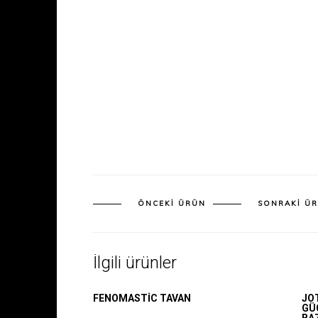
ÖNCEKI ÜRÜN
SONRAKI Ü
İnşaat Taahhüt İşleri, Ofis Bölme Sistemleri ve Yapı
İlgili ürünler
Malzemeleri Toptan ve Perakende Satışında Öncü!
FENOMASTIC TAVAN
JO
GÜ