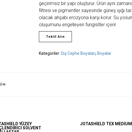
geçirimsiz bir yapı oluşturur. Ürün aynı zaman
filtresi ve pigmentler sayesinde güneş ışığı t
olacak ahşabı erozyona karşı korur. Su yosun
oluşumunu engelleyen fungisitler içerir.
Teklif Alın
Kategoriler:
Dış Cephe Boyaları
,
Boyalar
RÜN
TELEFON
0216 365 3099
TASHIELD YÜZEY
JOTASHIELD TEX MEDIU
ÇLENDIRICI SOLVENT