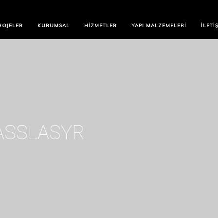
ROJELER
KURUMSAL
HIZMETLER
YAPI MALZEMELERI
İLETI
ASSLASYR