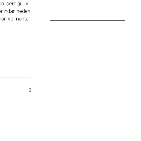
da içerdiği UV
arafından neden
ları ve mantar
MAIL
ADRES
INFO@DEKOPAN.COM.TR
ALEMDAĞ CADDESI NO:750
Y.DUDULLU ÜMRANIYE
İSTANBUL TÜRKIYE
M
HARITADA GÖR