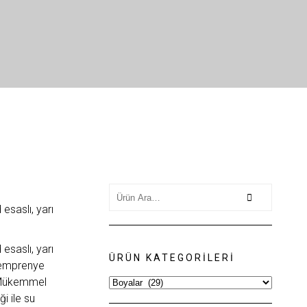
Search
for:
esaslı, yarı
esaslı, yarı
ÜRÜN KATEGORILERI
e emprenye
. Mükemmel
i ile su