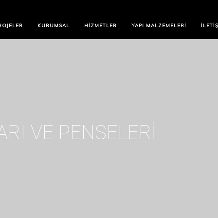
ROJELER
KURUMSAL
HIZMETLER
YAPI MALZEMELERI
İLETI
RI VE PENSELERI