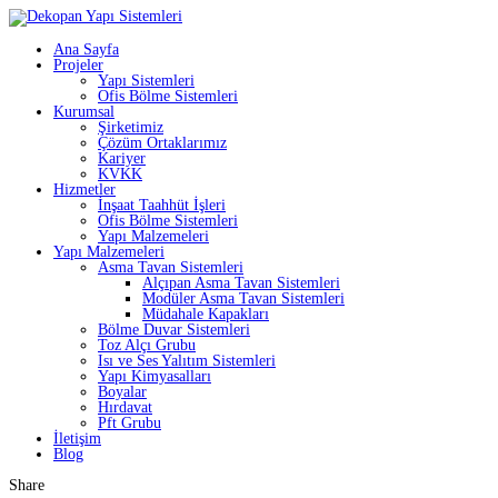
Ana Sayfa
Projeler
Yapı Sistemleri
Ofis Bölme Sistemleri
Kurumsal
Şirketimiz
Çözüm Ortaklarımız
Kariyer
KVKK
Hizmetler
İnşaat Taahhüt İşleri
Ofis Bölme Sistemleri
Yapı Malzemeleri
Yapı Malzemeleri
Asma Tavan Sistemleri
Alçıpan Asma Tavan Sistemleri
Modüler Asma Tavan Sistemleri
Müdahale Kapakları
Bölme Duvar Sistemleri
Toz Alçı Grubu
Isı ve Ses Yalıtım Sistemleri
Yapı Kimyasalları
Boyalar
Hırdavat
Pft Grubu
İletişim
Blog
Share