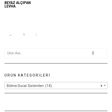
BEYAZ ALÇIPAN
LEVHA
←
1
2
Search
for:
ÜRÜN KATEGORILERI
Bölme Duvar Sistemleri (14)
×